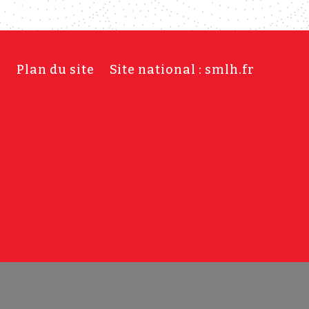
s
Plan du site
Site national : smlh.fr