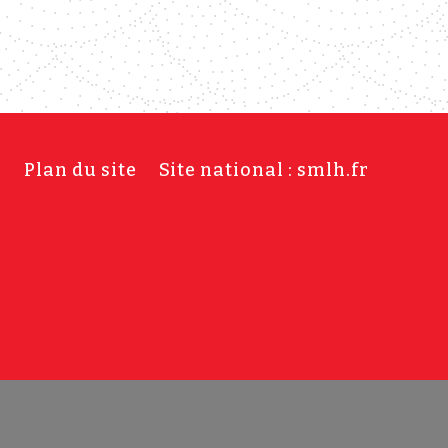
s
Plan du site
Site national : smlh.fr