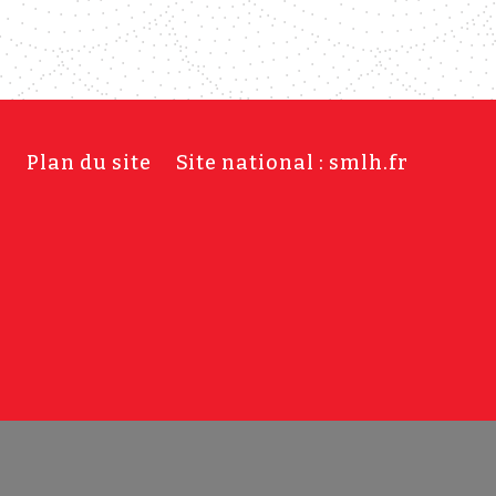
s
Plan du site
Site national : smlh.fr