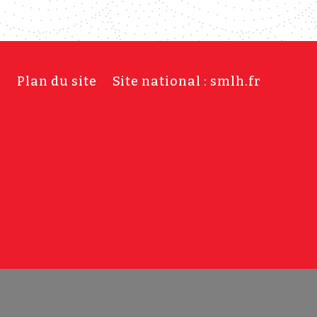
s
Plan du site
Site national : smlh.fr