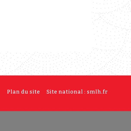
s
Plan du site
Site national : smlh.fr