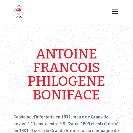
ANTOINE
FRANCOIS
PHILOGENE
BONIFACE
Capitaine d’infanterie en 1831, maire de Granville,
novice à 11 ans, il entre à St Cyr en 1809 et est réformé
en 1831. Il sert à la Grande Armée, fait la campagne de