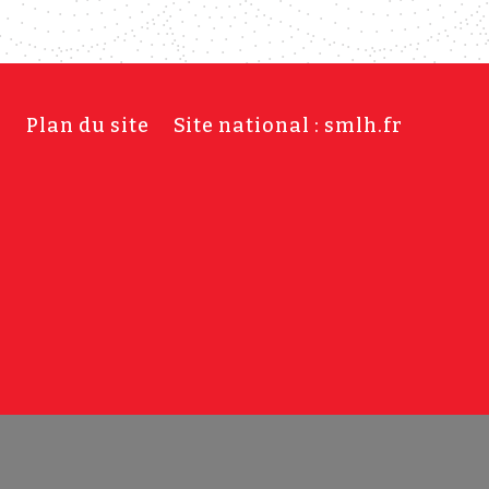
s
Plan du site
Site national : smlh.fr