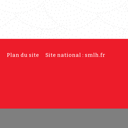
s
Plan du site
Site national : smlh.fr