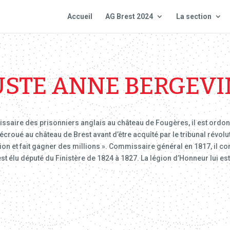
Accueil
AG Brest 2024
La section
STE ANNE BERGEVIN
saire des prisonniers anglais au château de Fougères, il est ordonn
t écroué au château de Brest avant d’être acquîté par le tribunal rév
sion et fait gagner des millions ». Commissaire général en 1817, il 
 est élu député du Finistère de 1824 à 1827. La légion d’Honneur lui 