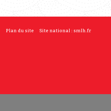
s
Plan du site
Site national : smlh.fr