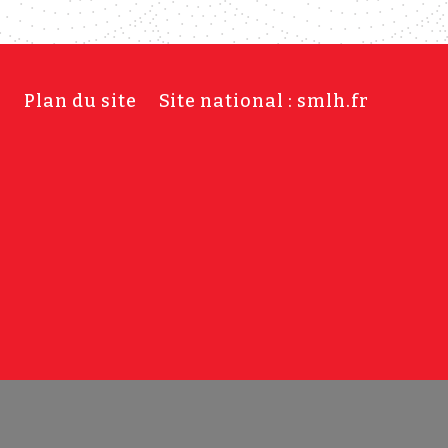
s
Plan du site
Site national : smlh.fr