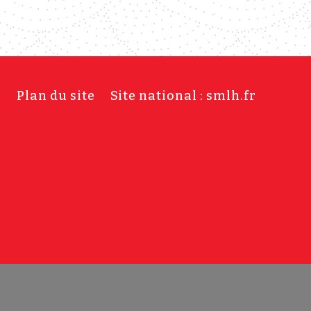
s
Plan du site
Site national : smlh.fr