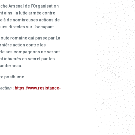
anche Arsenal de l’Organisation
nt ainsi la lutte armée contre
ipe à de nombreuses actions de
ues directes sur l’occupant.
e route romaine qui passe par La
nière action contre les
i de ses compagnons ne seront
t inhumés en secret par les
Landerneau.
itre posthume.
 action
:
https://www.resistance-