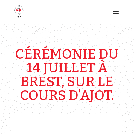
CÉRÉMONIE DU
14 JUILLET À
BREST, SUR LE
COURS D’AJOT.