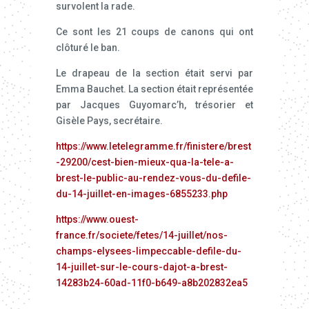
survolent la rade.
Ce sont les 21 coups de canons qui ont
clôturé le ban.
Le drapeau de la section était servi par
Emma Bauchet. La section était représentée
par Jacques Guyomarc’h, trésorier et
Gisèle Pays, secrétaire.
https://www.letelegramme.fr/finistere/brest
-29200/cest-bien-mieux-qua-la-tele-a-
brest-le-public-au-rendez-vous-du-defile-
du-14-juillet-en-images-6855233.php
https://www.ouest-
france.fr/societe/fetes/14-juillet/nos-
champs-elysees-limpeccable-defile-du-
14-juillet-sur-le-cours-dajot-a-brest-
14283b24-60ad-11f0-b649-a8b202832ea5