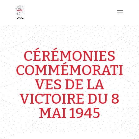
CÉRÉMONIES
COMMÉMORATI
VES DE LA
VICTOIRE DU 8
MAI 1945