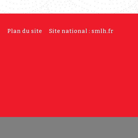
s
Plan du site
Site national : smlh.fr