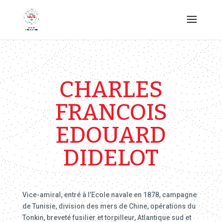
CHARLES
FRANCOIS
EDOUARD
DIDELOT
Vice-amiral, entré à l’Ecole navale en 1878, campagne
de Tunisie, division des mers de Chine, opérations du
Tonkin, breveté fusilier et torpilleur, Atlantique sud et