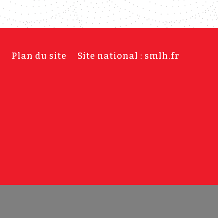
s
Plan du site
Site national : smlh.fr