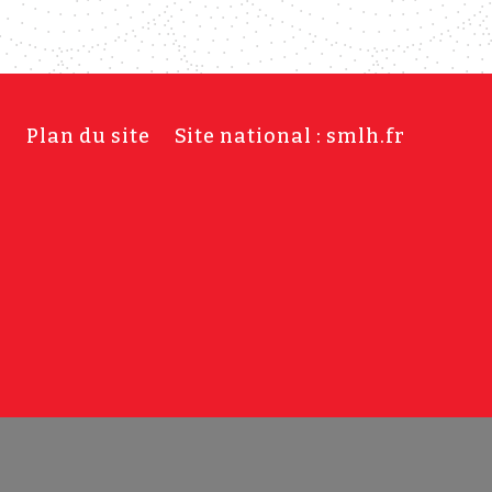
s
Plan du site
Site national : smlh.fr