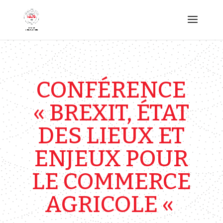
CONFÉRENCE
« BREXIT, ÉTAT
DES LIEUX ET
ENJEUX POUR
LE COMMERCE
AGRICOLE «