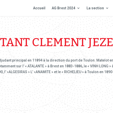
Accueil
AG Brest 2024
La section
TANT CLEMENT JEZ
udant principal en 11894 à la direction du port de Toulon. Matelot en
otamment sur l’ « ATALANTE » à Brest en 1883-1886, le « VINH LONG » à
0, l’ »ALGESIRAS » L’ »ANAMITE » et le « RICHELIEU » à Toulon en 189