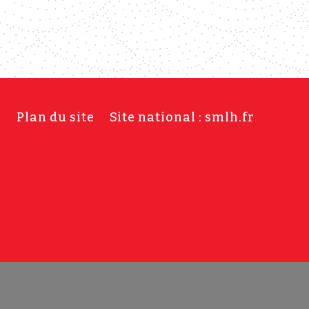
s
Plan du site
Site national : smlh.fr