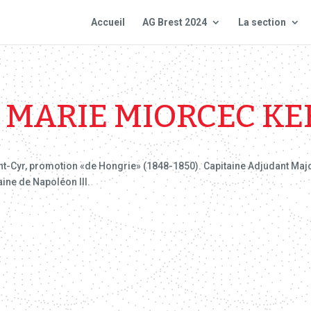
Accueil
AG Brest 2024
La section
 MARIE MIORCEC K
int-Cyr, promotion «de Hongrie» (1848-1850). Capitaine Adjudant Majo
ine de Napoléon III.