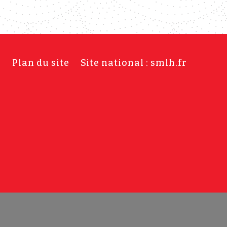
s
Plan du site
Site national : smlh.fr