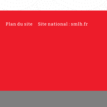
s
Plan du site
Site national : smlh.fr