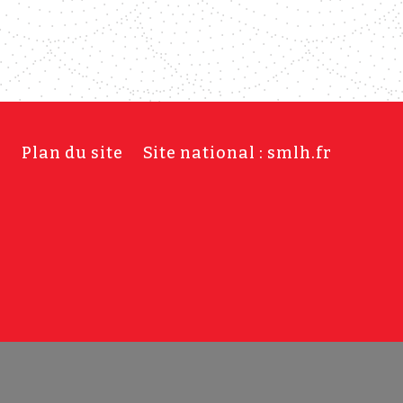
s
Plan du site
Site national : smlh.fr