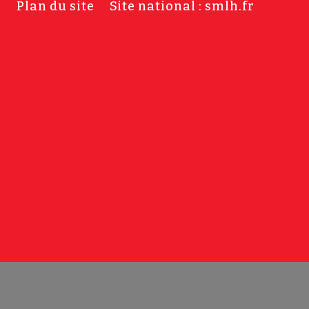
s
Plan du site
Site national : smlh.fr