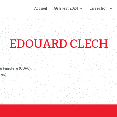
Accueil
AG Brest 2024
La section
EDOUARD CLECH
u Finistère (UDAC).
res).