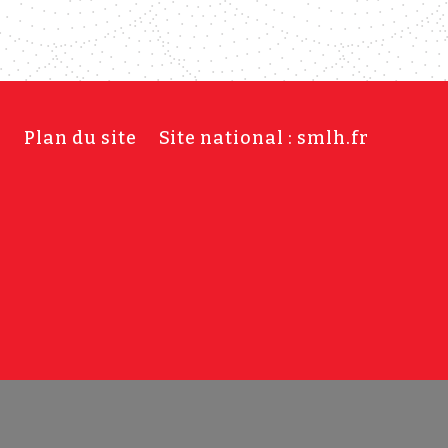
s
Plan du site
Site national : smlh.fr