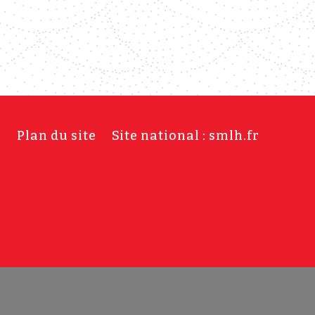
s
Plan du site
Site national : smlh.fr