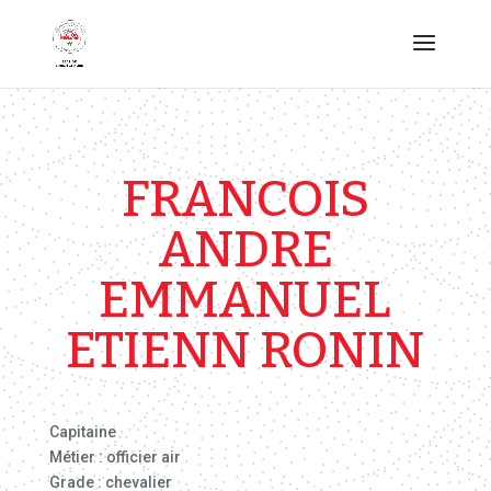
FRANCOIS
ANDRE
EMMANUEL
ETIENN RONIN
Capitaine
Métier : officier air
Grade : chevalier