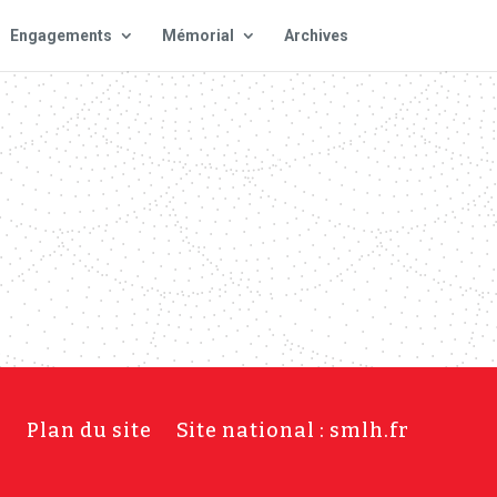
Engagements
Mémorial
Archives
s
Plan du site
Site national : smlh.fr