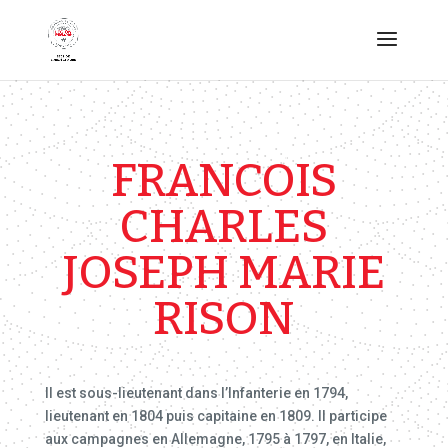
FRANCOIS
CHARLES
JOSEPH MARIE
RISON
Il est sous-lieutenant dans l’Infanterie en 1794,
lieutenant en 1804 puis capitaine en 1809. Il participe
aux campagnes en Allemagne, 1795 à 1797, en Italie,