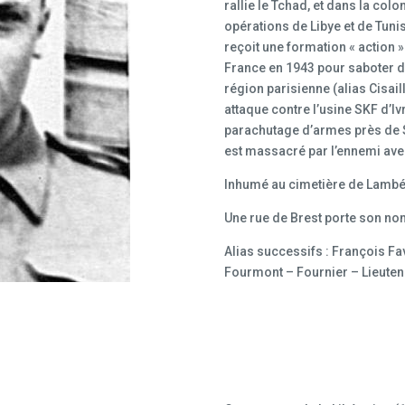
rallie le Tchad, et dans la colo
opérations de Libye et de Tunisi
reçoit une formation « action »
France en 1943 pour saboter 
région parisienne (alias Cisaill
attaque contre l’usine SKF d’Iv
parachutage d’armes près de Sa
est massacré par l’ennemi ave
Inhumé au cimetière de Lambéz
Une rue de Brest porte son no
Alias successifs : François Fav
Fourmont – Fournier – Lieuten