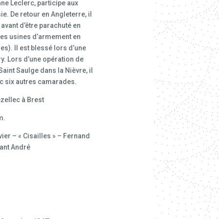
nne Leclerc, participe aux
e. De retour en Angleterre, il
 avant d’être parachuté en
des usines d’armement en
es). Il est blessé lors d’une
ry. Lors d’une opération de
int Saulge dans la Nièvre, il
c six autres camarades.
ellec à Brest
m.
ier – « Cisailles » – Fernand
ant André