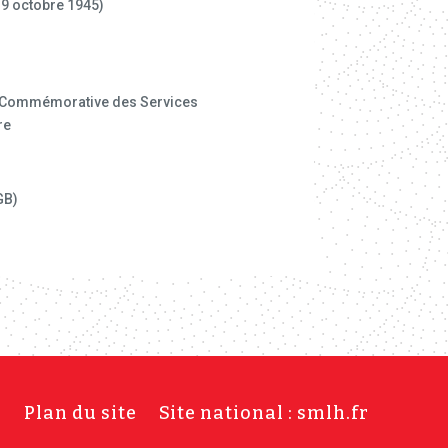
9 octobre 1945)
e Commémorative des Services
re
GB)
s
Plan du site
Site national : smlh.fr