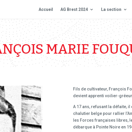
Accueil
AG Brest 2024
La section
ANÇOIS MARIE FOUQ
Fils de cultivateur, François F
devient apprenti voilier-gréeur
A 17 ans, refusant la défaite, 
chalutier belge pour rallier l’
les Forces françaises libres, le 
débarque à Pointe Noire en 1941