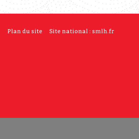
s
Plan du site
Site national : smlh.fr