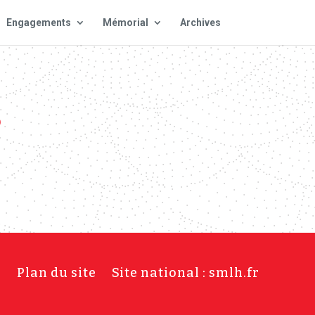
Engagements
Mémorial
Archives
S
s
Plan du site
Site national : smlh.fr