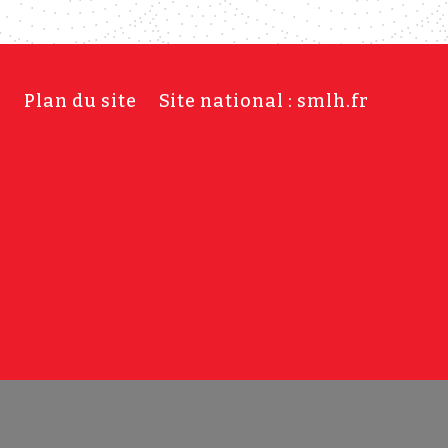
s
Plan du site
Site national : smlh.fr