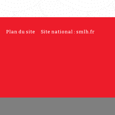
s
Plan du site
Site national : smlh.fr