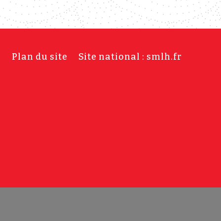
s
Plan du site
Site national : smlh.fr