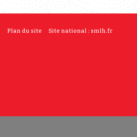
s
Plan du site
Site national : smlh.fr