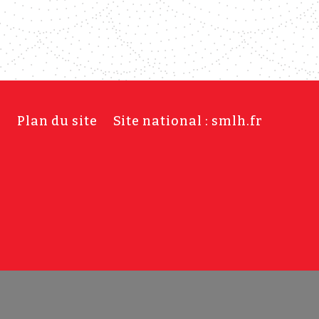
s
Plan du site
Site national : smlh.fr