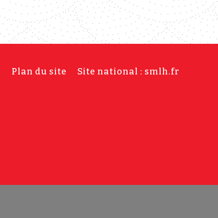
s
Plan du site
Site national : smlh.fr