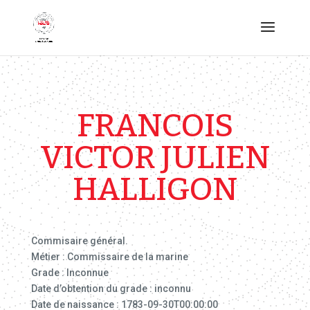
FRANCOIS
VICTOR JULIEN
HALLIGON
Commisaire général.
Métier : Commissaire de la marine
Grade : Inconnue
Date d’obtention du grade : inconnu
Date de naissance : 1783-09-30T00:00:00