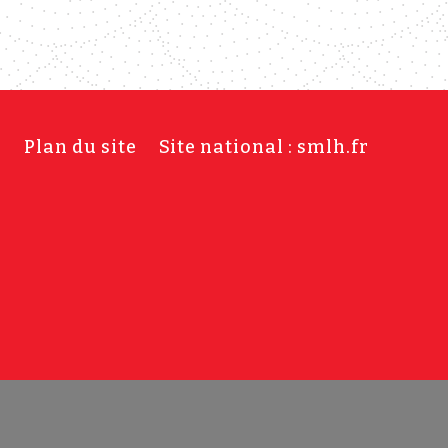
s
Plan du site
Site national : smlh.fr