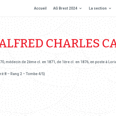
Accueil
AG Brest 2024
La section
ALFRED CHARLES C
0, médecin de 2ème cl. en 1871, de 1ère cl. en 1876, en poste à Lori
rré 8 – Rang 2 – Tombe 4/5)