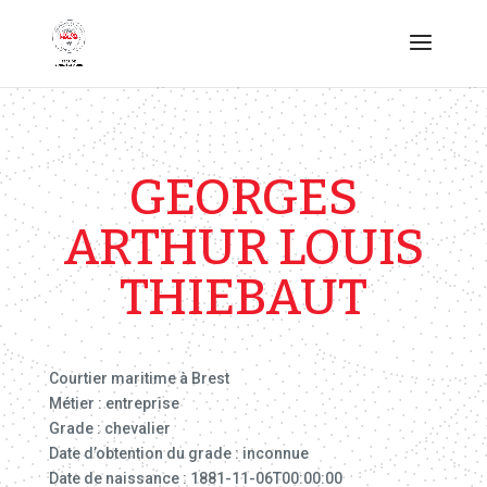
GEORGES
ARTHUR LOUIS
THIEBAUT
Courtier maritime à Brest
Métier : entreprise
Grade : chevalier
Date d’obtention du grade : inconnue
Date de naissance : 1881-11-06T00:00:00