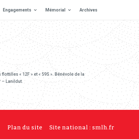
Engagements
Mémorial
Archives
ttilles « 12F » et « 59S ». Bénévole de la
 – Lanildut.
s
Plan du site
Site national : smlh.fr