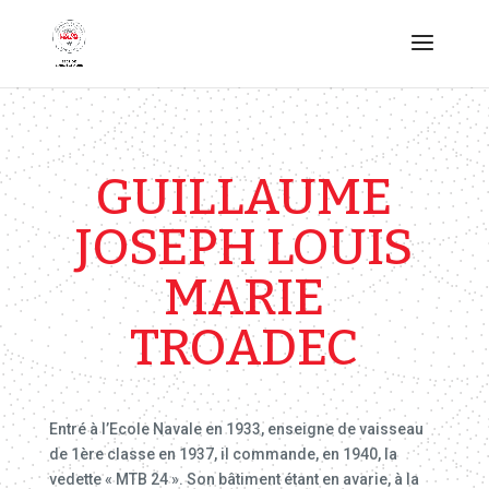
GUILLAUME
JOSEPH LOUIS
MARIE
TROADEC
Entré à l’Ecole Navale en 1933, enseigne de vaisseau
de 1ère classe en 1937, il commande, en 1940, la
vedette « MTB 24 ». Son bâtiment étant en avarie, à la