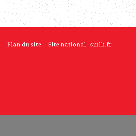
s
Plan du site
Site national : smlh.fr