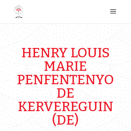
HENRY LOUIS
MARIE
PENFENTENYO
DE
KERVEREGUIN
(DE)