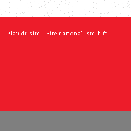
s
Plan du site
Site national : smlh.fr