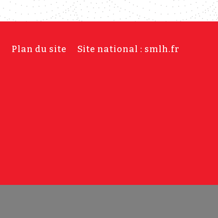
s
Plan du site
Site national : smlh.fr