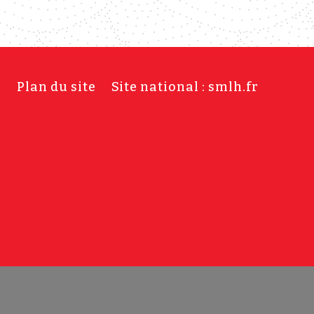
s
Plan du site
Site national : smlh.fr