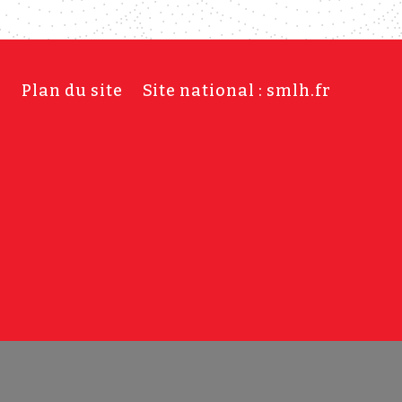
s
Plan du site
Site national : smlh.fr