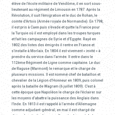
élève de l’école militaire de Vendôme, il en sort sous-
lieutenant au régiment de Limousin en 1787. Après la
Révolution, il suit l’émigration et le duc de Rohan, le
comte d’Artois (Armée royale de Normandie). En 1798,
il est pris à Caen puis s’évade et quitte la France pour
la Turquie où il est employé dans les troupes turques
et fait les campagnes de Syrie et d’Egypte. Rayé en
1802 des listes des émigrés il rentre en France et
s’installe à Morlaix. En 1804 il est vivement « invité » à
prendre du service dans l’armée. Il entre dans le
112ème Régiment de Ligne comme capitaine. Le duc
de Raguse (Marmont) le remarque et le charge de
plusieurs missions. Il est nommé chef de bataillon et
chevalier de la Légion d’Honneur en 1809, puis colonel
après la bataille de Wagram (6 juillet 1809). C’est à
cette époque que Napoléon le charge de l’éclairer sur
les moyens d’abattre la puissance des Anglais dans
l’Inde. En 1813 il est rappelé à l’armée d’Allemagne
comme adjudant-général; en mai il est chargé de