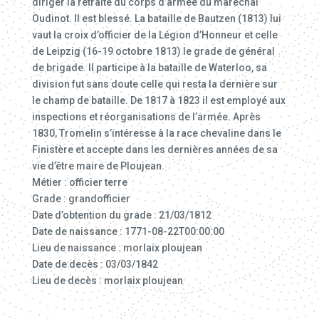
diriger la retraite du corps d’armée du maréchal
Oudinot. Il est blessé. La bataille de Bautzen (1813) lui
vaut la croix d’officier de la Légion d’Honneur et celle
de Leipzig (16-19 octobre 1813) le grade de général
de brigade. Il participe à la bataille de Waterloo, sa
division fut sans doute celle qui resta la dernière sur
le champ de bataille. De 1817 à 1823 il est employé aux
inspections et réorganisations de l’armée. Après
1830, Tromelin s’intéresse à la race chevaline dans le
Finistère et accepte dans les dernières années de sa
vie d’être maire de Ploujean.
Métier : officier terre
Grade : grandofficier
Date d’obtention du grade : 21/03/1812
Date de naissance : 1771-08-22T00:00:00
Lieu de naissance : morlaix ploujean
Date de decès : 03/03/1842
Lieu de decès : morlaix ploujean